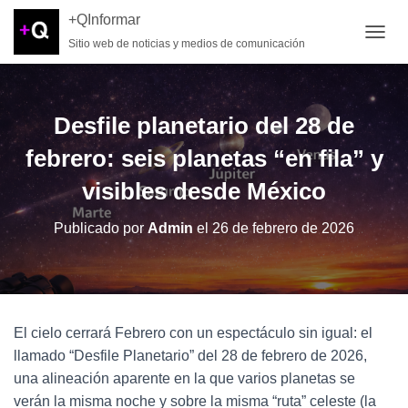
+QInformar
Sitio web de noticias y medios de comunicación
CAMB
Desfile planetario del 28 de
febrero: seis planetas “en fila” y
visibles desde México
Publicado por
Admin
el
26 de febrero de 2026
El cielo cerrará Febrero con un espectáculo sin igual: el
llamado “Desfile Planetario” del 28 de febrero de 2026,
una alineación aparente en la que varios planetas se
verán la misma noche y sobre la misma “ruta” celeste (la