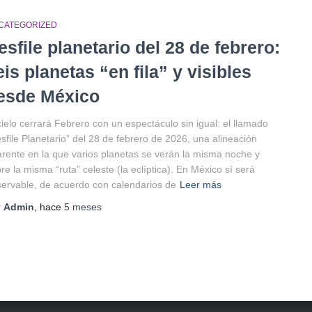
CATEGORIZED
esfile planetario del 28 de febrero:
eis planetas “en fila” y visibles
esde México
cielo cerrará Febrero con un espectáculo sin igual: el llamado
sfile Planetario” del 28 de febrero de 2026, una alineación
rente en la que varios planetas se verán la misma noche y
re la misma “ruta” celeste (la eclíptica). En México sí será
ervable, de acuerdo con calendarios de
Leer más
r
Admin
, hace
5 meses