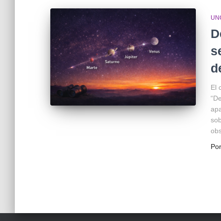
UN
D
s
d
El 
“De
apa
sob
obs
Po