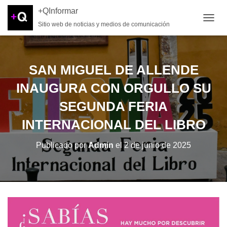
+QInformar
Sitio web de noticias y medios de comunicación
CAMB
SAN MIGUEL DE ALLENDE
INAUGURA CON ORGULLO SU
SEGUNDA FERIA
INTERNACIONAL DEL LIBRO
Publicado por
Admin
el
2 de junio de 2025