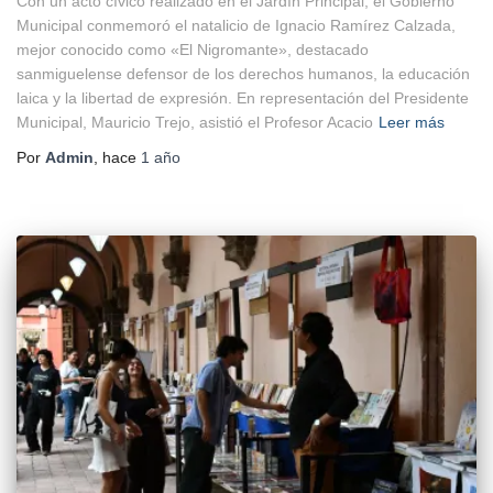
Con un acto cívico realizado en el Jardín Principal, el Gobierno
Municipal conmemoró el natalicio de Ignacio Ramírez Calzada,
mejor conocido como «El Nigromante», destacado
sanmiguelense defensor de los derechos humanos, la educación
laica y la libertad de expresión. En representación del Presidente
Municipal, Mauricio Trejo, asistió el Profesor Acacio
Leer más
Por
Admin
, hace
1 año