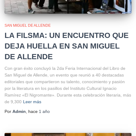
SAN MIGUEL DE ALLENDE
LA FILSMA: UN ENCUENTRO QUE
DEJA HUELLA EN SAN MIGUEL
DE ALLENDE
Con gran éxito concluyó la 2da Feria Internacional del Libro de
San Miguel de Allende, un evento que reunió a 40 destacadas
editoriales que compartieron su talento, conocimiento y pasión
por la literatura en los pasillos del Instituto Cultural Ignacio
Ramírez «El Nigromante». Durante esta celebración literaria, más
de 9,300
Leer más
Por
Admin
, hace
1 año