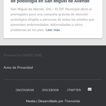
de podología en San Miguel de Allende
San Miguel de Allende, Gto.– El DIF Municipal abrió el
prerregistro para una campaña gratuita de atención
podológica dirigida a personas de todas las edades que
presenten enfermedades, deformidades u otros
problemas en los pies.
Leer más
Powered by DANIELSIME
Aviso de Privacidad
INSTAGRAM
FACEBOOK
TWITTER
Hestia | Desarrollado por
ThemeIsle