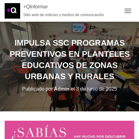
+QInformar
Sitio web de noticias y medios de comunicación
CAMB
IMPULSA SSC PROGRAMAS
PREVENTIVOS EN PLANTELES
EDUCATIVOS DE ZONAS
URBANAS Y RURALES
Publicado por
Admin
el
3 de junio de 2025