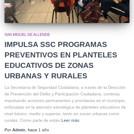
SAN MIGUEL DE ALLENDE
IMPULSA SSC PROGRAMAS
PREVENTIVOS EN PLANTELES
EDUCATIVOS DE ZONAS
URBANAS Y RURALES
La Secretaría de Seguridad Ciudadana, a través de la Dirección
de Prevención del Delito y Participación Ciudadana, continúa
impulsando acciones permanentes y prioritarias en el municipio,
enfocadas en la atención estratégica de planteles educativos de
nivel básico, medio y superior, tanto en zonas urbanas como
rurales. Como parte de estas
Leer más
Por
Admin
, hace
1 año