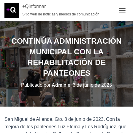
+QInformar
Sitio web de noticias y medios de comunicación
CAMB
CONTINÚA ADMINISTRACIÓN
MUNICIPAL CON LA
REHABILITACIÓN DE
PANTEONES
Publicado por
Admin
el
3 de junio de 2023
San Miguel de Allende, Gto. 3 de junio de 2023. Con la
mejora de los panteones Luz Eterna y Los Rodríguez, que