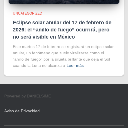
UNCATEGORIZED
Eclipse solar anular del 17 de febrero de
2026: el “anillo de fuego” ocurrirá, pero
no será visible en México
Este martes 17 de febrero se registrará un eclipse solar
anular, un fenómeno que suele viralizarse como el
“anillo de fuego” por la silueta brillante que deja el Sol
cuando la Luna no alcanza a
Leer más
Powered by DANIELSIME
Aviso de Privacidad