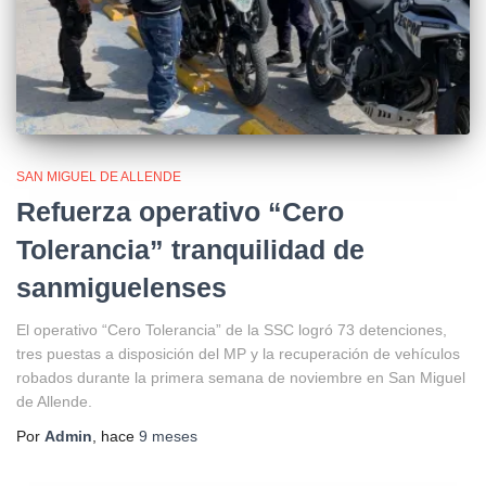
SAN MIGUEL DE ALLENDE
Refuerza operativo “Cero
Tolerancia” tranquilidad de
sanmiguelenses
El operativo “Cero Tolerancia” de la SSC logró 73 detenciones,
tres puestas a disposición del MP y la recuperación de vehículos
robados durante la primera semana de noviembre en San Miguel
de Allende.
Por
Admin
, hace
9 meses