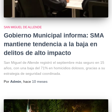
SAN MIGUEL DE ALLENDE
Gobierno Municipal informa: SMA
mantiene tendencia a la baja en
delitos de alto impacto
San Miguel de Allende registró el septiembre más seguro en 15
años, con una baja del 71% en homicidios dolosos, gracias a su
estrategia de seguridad coordinada.
Por
Admin
, hace
10 meses