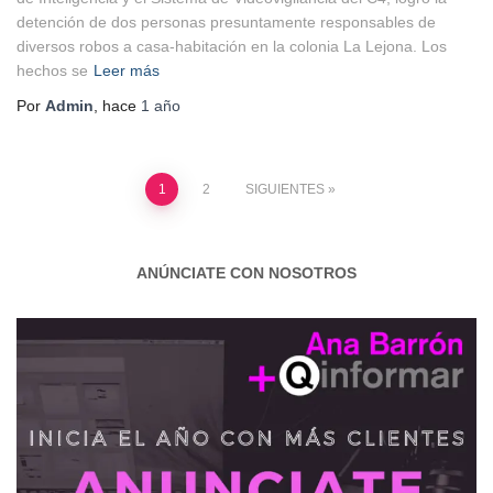
detención de dos personas presuntamente responsables de
diversos robos a casa-habitación en la colonia La Lejona. Los
hechos se
Leer más
Por
Admin
, hace
1 año
1
2
SIGUIENTES
ANÚNCIATE CON NOSOTROS