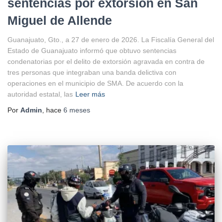
sentencias por extorsión en San
Miguel de Allende
Guanajuato, Gto., a 27 de enero de 2026. La Fiscalía General del
Estado de Guanajuato informó que obtuvo sentencias
condenatorias por el delito de extorsión agravada en contra de
tres personas que integraban una banda delictiva con
operaciones en el municipio de SMA. De acuerdo con la
autoridad estatal, las
Leer más
Por
Admin
, hace
6 meses