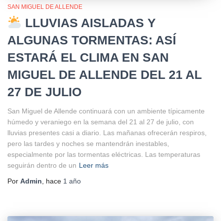
SAN MIGUEL DE ALLENDE
LLUVIAS AISLADAS Y
ALGUNAS TORMENTAS: ASÍ
ESTARÁ EL CLIMA EN SAN
MIGUEL DE ALLENDE DEL 21 AL
27 DE JULIO
San Miguel de Allende continuará con un ambiente típicamente
húmedo y veraniego en la semana del 21 al 27 de julio, con
lluvias presentes casi a diario. Las mañanas ofrecerán respiros,
pero las tardes y noches se mantendrán inestables,
especialmente por las tormentas eléctricas. Las temperaturas
seguirán dentro de un
Leer más
Por
Admin
, hace
1 año