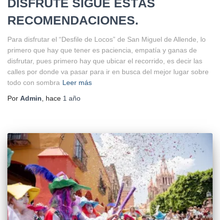
DISFRUTE SIGUE ESTÁS
RECOMENDACIONES.
Para disfrutar el “Desfile de Locos” de San Miguel de Allende, lo
primero que hay que tener es paciencia, empatía y ganas de
disfrutar, pues primero hay que ubicar el recorrido, es decir las
calles por donde va pasar para ir en busca del mejor lugar sobre
todo con sombra
Leer más
Por
Admin
, hace
1 año