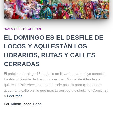
SAN MIGUEL DE ALLENDE
EL DOMINGO ES EL DESFILE DE
LOCOS Y AQUÍ ESTÁN LOS
HORARIOS, RUTAS Y CALLES
CERRADAS
El próximo domingo 15 de junio se llevará a cabo el ya conocido
Desfile o Convite de Los Locos en San Miguel de Allende y si
quieres asistir checa bien por donde pasará para que puedas
acudir a la calle o sitio que más te agrade a disfrutarlo: Comienza
a
Leer más
Por
Admin
, hace
1 año