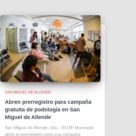
SAN MIGUEL DE ALLENDE
Abren prerregistro para campaña
gratuita de podología en San
Miguel de Allende
San Miguel de Allende, Gto.– El DIF Municipal
abrió el prerregistro para una campaña