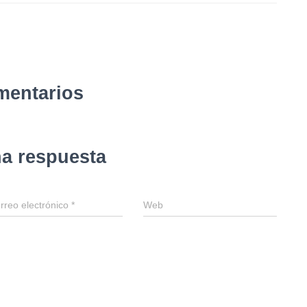
mentarios
na respuesta
rreo electrónico
*
Web