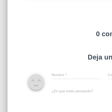
0 co
Deja u
Nombre
*
Co
¿En qué estás pensando?