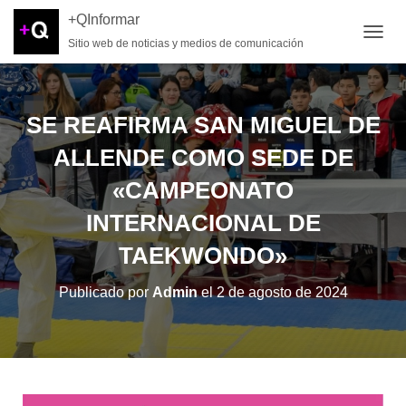
+QInformar
Sitio web de noticias y medios de comunicación
CAMB
SE REAFIRMA SAN MIGUEL DE
ALLENDE COMO SEDE DE
«CAMPEONATO
INTERNACIONAL DE
TAEKWONDO»
Publicado por
Admin
el
2 de agosto de 2024