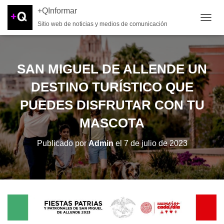
+QInformar
Sitio web de noticias y medios de comunicación
CAMB
SAN MIGUEL DE ALLENDE UN
DESTINO TURÍSTICO QUE
PUEDES DISFRUTAR CON TU
MASCOTA
Publicado por
Admin
el
7 de julio de 2023