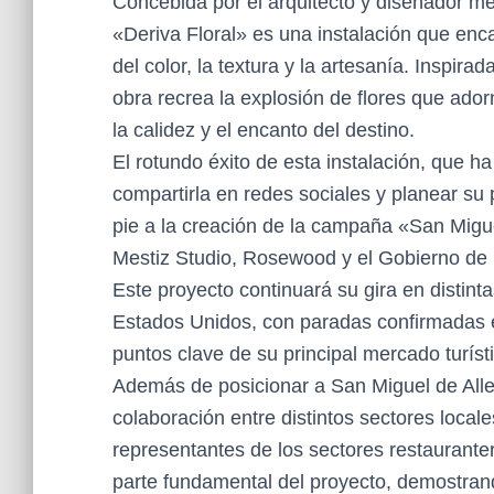
Concebida por el arquitecto y diseñador me
«Deriva Floral» es una instalación que enc
del color, la textura y la artesanía. Inspir
obra recrea la explosión de flores que ado
la calidez y el encanto del destino.
El rotundo éxito de esta instalación, que ha
compartirla en redes sociales y planear su
pie a la creación de la campaña «San Migue
Mestiz Studio, Rosewood y el Gobierno de 
Este proyecto continuará su gira en distint
Estados Unidos, con paradas confirmadas en
puntos clave de su principal mercado turíst
Además de posicionar a San Miguel de Allend
colaboración entre distintos sectores local
representantes de los sectores restauranter
parte fundamental del proyecto, demostrand