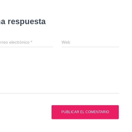
na respuesta
rreo electrónico
*
Web