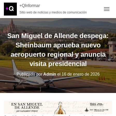
+QInformar
Sitio web de noticias y medios de comunicación
CAMB
San Miguel de Allende despega:
Sheinbaum aprueba nuevo
aeropuerto regional y anuncia
visita presidencial
Publicado por
Admin
el
16 de enero de 2026