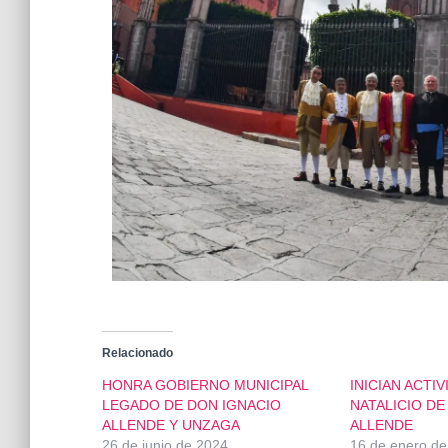
Relacionado
HONRA GOBIERNO MUNICIPAL
INICIAN ACTI
LEGADO DE DON IGNACIO
NATALICIO DE
ALLENDE Y UNZAGA
ALLENDE
26 de junio de 2024
16 de enero de