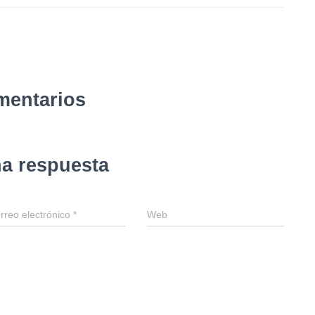
mentarios
na respuesta
rreo electrónico
*
Web