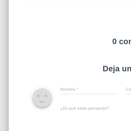
0 co
Deja u
Nombre
*
Co
¿En qué estás pensando?