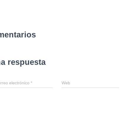
mentarios
na respuesta
rreo electrónico
*
Web