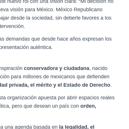
te nuevo rol con una visión clara: “Mi decisión no
nueva visión para México. México Republicano
ar desde la sociedad, sin deberle favores a los
tervención.
las demandas que desde hace años expresan los
presentación auténtica.
nspiración
conservadora y ciudadana
, nacido
ación para millones de mexicanos que defienden
iedad privada, el mérito y el Estado de Derecho
.
esta organización apuesta por abrir espacios reales
ítica, pero que desean un país con
orden,
lsa una agenda basada en
la legalidad, el