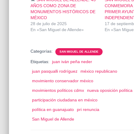
AÑOS COMO ZONA DE
CONMEMORA 2
MONUMENTOS HISTÓRICOS DE
PRIMER AYUN
MÉXICO
INDEPENDIEN
28 de julio de 2025
17 de septiemb
En «San Miguel de Allende»
En «San Miguel
Categorías:
SAN MIGUEL DE ALLENDE
Etiquetas:
juan iván peña neder
juan pasqualli rodríguez
méxico republicano
movimiento conservador méxico
movimientos políticos cdmx
nueva oposición política
participación ciudadana en méxico
política en guanajuato
pri renuncia
San Miguel de Allende