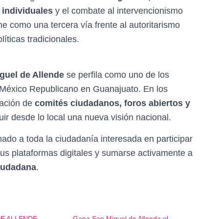
 individuales
y el combate al intervencionismo
e como una tercera vía frente al autoritarismo
líticas tradicionales.
guel de Allende
se perfila como uno de los
e México Republicano en Guanajuato. En los
mación de
comités ciudadanos, foros abiertos y
uir desde lo local una nueva visión nacional.
do a toda la ciudadanía interesada en participar
sus plataformas digitales y sumarse activamente a
iudadana
.
DE ALLENDE
Gana San Miguel de Allende el