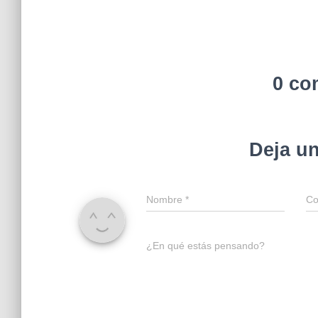
0 co
Deja u
Nombre
*
Co
¿En qué estás pensando?