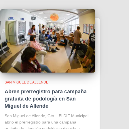
SAN MIGUEL DE ALLENDE
Abren prerregistro para campaña
gratuita de podología en San
Miguel de Allende
San Miguel de Allende, Gto.– El DIF Municipal
abrió el prerregistro para una campaña
gratuita de atención podológica dirigida a