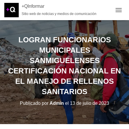
+QInformar
Sitio web de noticias y medios de comunicación
CAMB
LOGRAN FUNCIONARIOS
MUNICIPALES
SANMIGUELENSES
CERTIFICACIÓN NACIONAL EN
EL MANEJO DE RELLENOS
SANITARIOS
Publicado por
Admin
el
13 de julio de 2023