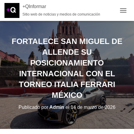
+QInformar
Sitio web de noticias y medios de comunicación
CAMB
FORTALECE SAN MIGUEL DE
ALLENDE SU
POSICIONAMIENTO
INTERNACIONAL CON EL
TORNEO ITALIA FERRARI
MÉXICO
Publicado por
Admin
el
14 de marzo de 2026