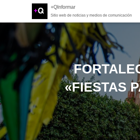
+QInformar
Sitio web de noticias y medios de comunicación
FORTALE
«FIESTAS 