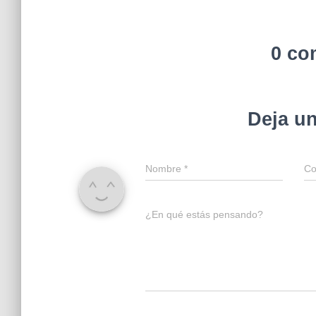
0 co
Deja u
Nombre
*
Co
¿En qué estás pensando?