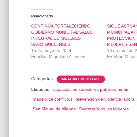
Relacionado
CONTINÚA FORTALECIENDO
SIGUE ACTUA
GOBIERNO MUNICIPAL SALUD
MUNICIPAL A 
INTEGRAL DE MUJERES
PROTECCIÓN 
SANMIGUELENSES
MUJERES SA
15 de mayo de 2024
18 de abril de 
En «San Miguel de Allende»
En «San Miguel
Categorías:
SAN MIGUEL DE ALLENDE
Etiquetas:
capacitación servidores públicos
imam
manejo de conflictos
prevención de violencia laboral
San Miguel de Allende
Secretaría de las Mujeres