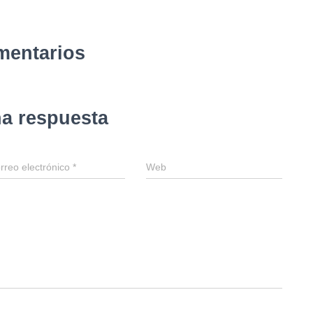
mentarios
na respuesta
rreo electrónico
*
Web