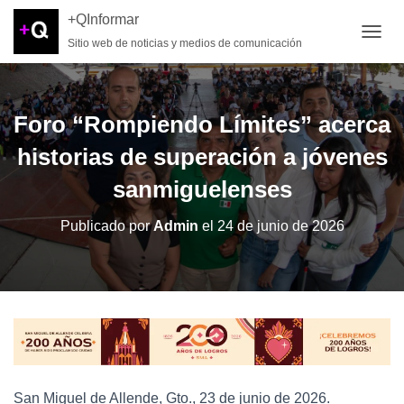
+QInformar
Sitio web de noticias y medios de comunicación
CAMB
Foro “Rompiendo Límites” acerca
historias de superación a jóvenes
sanmiguelenses
Publicado por
Admin
el
24 de junio de 2026
San Miguel de Allende, Gto., 23 de junio de 2026.