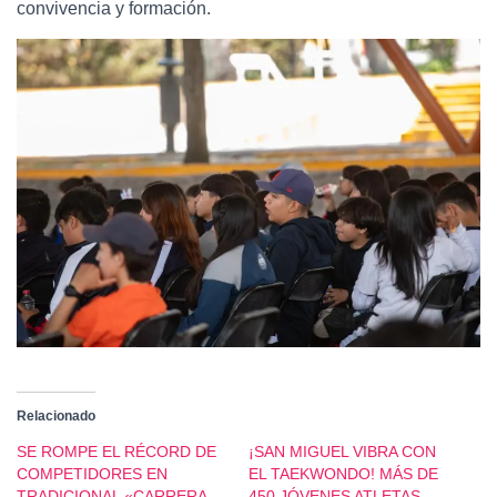
convivencia y formación.
Relacionado
SE ROMPE EL RÉCORD DE
¡SAN MIGUEL VIBRA CON
COMPETIDORES EN
EL TAEKWONDO! MÁS DE
TRADICIONAL «CARRERA
450 JÓVENES ATLETAS