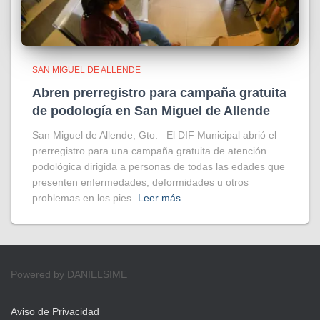
SAN MIGUEL DE ALLENDE
Abren prerregistro para campaña gratuita
de podología en San Miguel de Allende
San Miguel de Allende, Gto.– El DIF Municipal abrió el
prerregistro para una campaña gratuita de atención
podológica dirigida a personas de todas las edades que
presenten enfermedades, deformidades u otros
problemas en los pies.
Leer más
Powered by DANIELSIME
Aviso de Privacidad