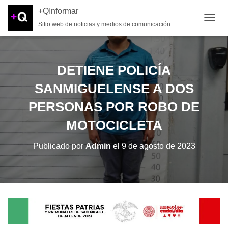
+QInformar
Sitio web de noticias y medios de comunicación
CAMB
DETIENE POLICÍA
SANMIGUELENSE A DOS
PERSONAS POR ROBO DE
MOTOCICLETA
Publicado por
Admin
el
9 de agosto de 2023