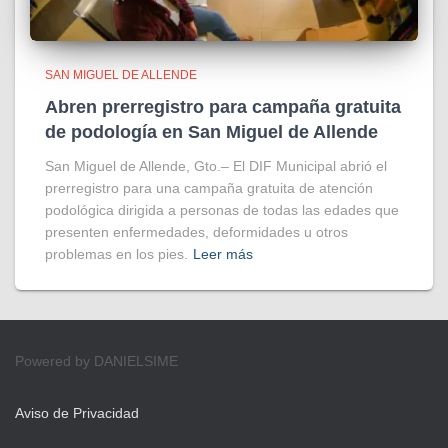
SAN MIGUEL DE ALLENDE
Abren prerregistro para campaña gratuita
de podología en San Miguel de Allende
San Miguel de Allende, Gto.– El DIF Municipal abrió el
prerregistro para una campaña gratuita de atención
podológica dirigida a personas de todas las edades que
presenten enfermedades, deformidades u otros
problemas en los pies.
Leer más
Powered by DANIELSIME
Aviso de Privacidad