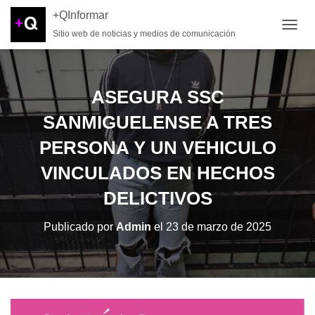
+QInformar
Sitio web de noticias y medios de comunicación
CAMB
ASEGURA SSC
SANMIGUELENSE A TRES
PERSONA Y UN VEHICULO
VINCULADOS EN HECHOS
DELICTIVOS
Publicado por
Admin
el
23 de marzo de 2025