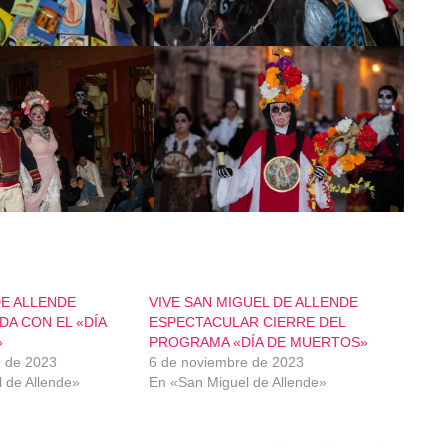
DE ALLENDE
VIVE SAN MIGUEL DE ALLENDE
DA CON EL «DÍA
ESPECTACULAR CIERRE DEL
»
PROGRAMA «DÍA DE MUERTOS»
e de 2023
6 de noviembre de 2023
 de Allende»
En «San Miguel de Allende»