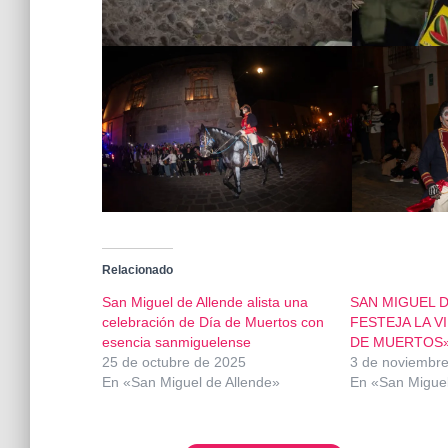
Relacionado
San Miguel de Allende alista una
SAN MIGUEL 
celebración de Día de Muertos con
FESTEJA LA VI
esencia sanmiguelense
DE MUERTOS
25 de octubre de 2025
3 de noviembr
En «San Miguel de Allende»
En «San Miguel