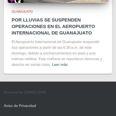
GUANAJUATO
POR LLUVIAS SE SUSPENDEN
OPERACIONES EN EL AEROPUERTO
INTERNACIONAL DE GUANAJUATO
El Aeropuerto Internacional de Guanajuato suspendió
sus operaciones a partir de las 6:30 a.m. de este
domingo, debido a encharcamientos en pista y una
intensa neblina. Esta mañana se reportaron demoras y
desvíos en varias rutas:
Leer más
Powered by DANIELSIME
Aviso de Privacidad