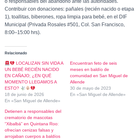
o responsables del abandono ante las autoridades.
Contribuir con donaciones: pañales (recién nacido o etapa
1), toallitas, biberones, ropa limpia para bebé, en el DIF
Municipal (Privada Rosales #501, Col. San Francisco,
8:00–15:00 hrs).
Relacionado
LOCALIZAN SIN VIDA A
Encuentran feto de seis
UN BEBÉ RECIÉN NACIDO
meses en baldío de
EN CAÑAJO; ¿EN QUÉ
comunidad en San Miguel de
MOMENTO LLEGAMOS A
Allende
ESTO?
30 de mayo de 2023
18 de junio de 2026
En «San Miguel de Allende»
En «San Miguel de Allende»
Detienen a responsables del
crematorio de mascotas
“Xibalbá” en Quintana Roo:
ofrecían cenizas falsas y
arrojaban cuerpos a baldíos