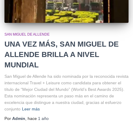
SAN MIGUEL DE ALLENDE
UNA VEZ MÁS, SAN MIGUEL DE
ALLENDE BRILLA A NIVEL
MUNDIAL
San Miguel de Allende ha sido nominada por la reconocida revista
internacional Travel + Leisure como candidata para obtener el
título de “Mejor Ciudad del Mundo” (World’s Best Awards 2025).
Esta nominación representa un paso más en el camino de
excelencia que distingue a nuestra ciudad, gracias al esfuerzo
conjunto
Leer más
Por
Admin
, hace
1 año