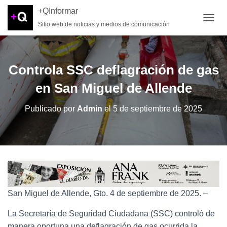
+QInformar
Sitio web de noticias y medios de comunicación
CAMB
Controla SSC deflagración de gas
en San Miguel de Allende
Publicado por
Admin
el
5 de septiembre de 2025
San Miguel de Allende, Gto. 4 de septiembre de 2025. –
La Secretaría de Seguridad Ciudadana (SSC) controló de
manera oportuna una deflagración de gas ocurrida la