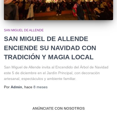
SAN MIGUEL DE ALLENDE
SAN MIGUEL DE ALLENDE
ENCIENDE SU NAVIDAD CON
TRADICIÓN Y MAGIA LOCAL
San Miguel de Allende invita al Encendido del Árbol de Navidad
este 5 de diciembre en el Jardín Principal, con decoración
artesanal, espectáculos y ambiente familiar.
Por
Admin
, hace
8 meses
ANÚNCIATE CON NOSOTROS