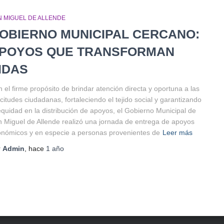
N MIGUEL DE ALLENDE
OBIERNO MUNICIPAL CERCANO:
POYOS QUE TRANSFORMAN
IDAS
 el firme propósito de brindar atención directa y oportuna a las
icitudes ciudadanas, fortaleciendo el tejido social y garantizando
equidad en la distribución de apoyos, el Gobierno Municipal de
 Miguel de Allende realizó una jornada de entrega de apoyos
nómicos y en especie a personas provenientes de
Leer más
r
Admin
, hace
1 año