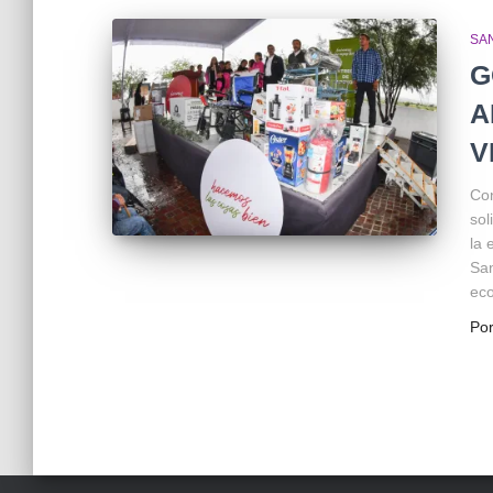
SA
G
A
V
Con
sol
la 
San
eco
Po