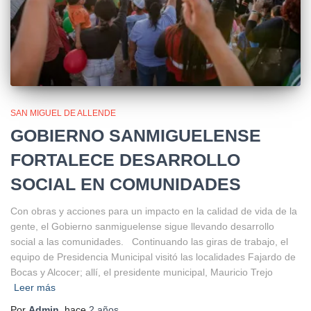
SAN MIGUEL DE ALLENDE
GOBIERNO SANMIGUELENSE
FORTALECE DESARROLLO
SOCIAL EN COMUNIDADES
Con obras y acciones para un impacto en la calidad de vida de la
gente, el Gobierno sanmiguelense sigue llevando desarrollo
social a las comunidades. Continuando las giras de trabajo, el
equipo de Presidencia Municipal visitó las localidades Fajardo de
Bocas y Alcocer; allí, el presidente municipal, Mauricio Trejo
Leer más
Por
Admin
, hace
2 años