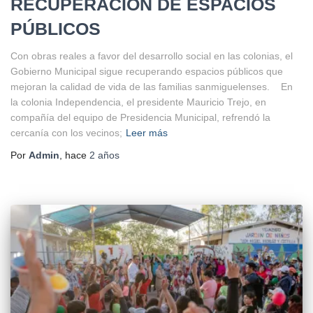
RECUPERACIÓN DE ESPACIOS
PÚBLICOS
Con obras reales a favor del desarrollo social en las colonias, el
Gobierno Municipal sigue recuperando espacios públicos que
mejoran la calidad de vida de las familias sanmiguelenses. En
la colonia Independencia, el presidente Mauricio Trejo, en
compañía del equipo de Presidencia Municipal, refrendó la
cercanía con los vecinos;
Leer más
Por
Admin
, hace
2 años