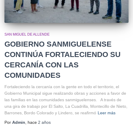
SAN MIGUEL DE ALLENDE
GOBIERNO SANMIGUELENSE
CONTINÚA FORTALECIENDO SU
CERCANÍA CON LAS
COMUNIDADES
Fortaleciendo la cercanía con la gente en todo el territorio, el
Gobierno Municipal sigue realizando obras y acciones a favor de
las familias en las comunidades sanmiguelenses. A través de
una gira de trabajo por El Salto, La Cuadrilla, Montecillo de Nieto,
Barrones, Bordo Colorado y Lindero, se reafirmó
Leer más
Por
Admin
, hace
2 años