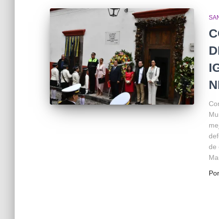
SA
C
D
I
N
Con
Mun
mej
def
de 
Mau
Po