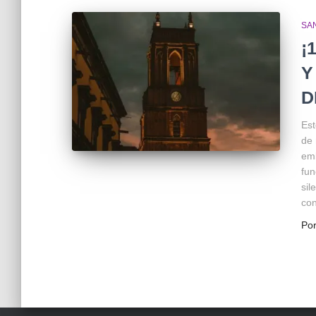
SA
¡
Y
D
Est
de 
emb
fun
sil
con
Po