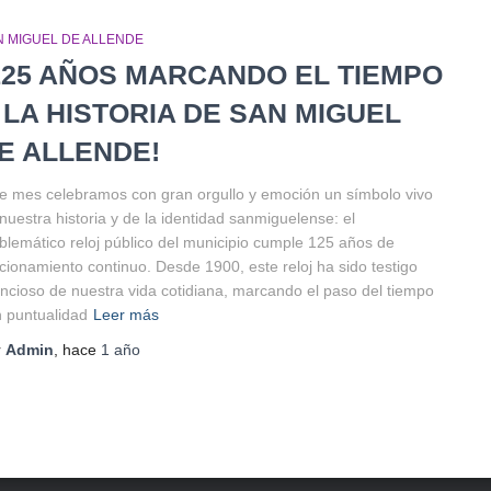
N MIGUEL DE ALLENDE
125 AÑOS MARCANDO EL TIEMPO
 LA HISTORIA DE SAN MIGUEL
E ALLENDE!
e mes celebramos con gran orgullo y emoción un símbolo vivo
nuestra historia y de la identidad sanmiguelense: el
lemático reloj público del municipio cumple 125 años de
cionamiento continuo. Desde 1900, este reloj ha sido testigo
encioso de nuestra vida cotidiana, marcando el paso del tiempo
 puntualidad
Leer más
r
Admin
, hace
1 año