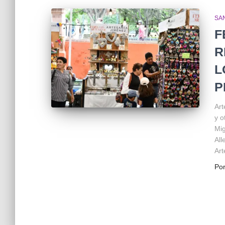
SA
F
R
L
P
Art
y o
Mig
All
Art
Po