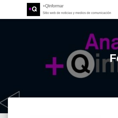
+QInformar
Sitio web de noticias y medios de comunicación
F