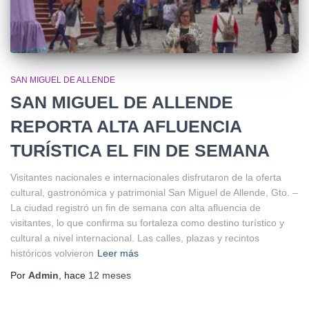
SAN MIGUEL DE ALLENDE
SAN MIGUEL DE ALLENDE
REPORTA ALTA AFLUENCIA
TURÍSTICA EL FIN DE SEMANA
Visitantes nacionales e internacionales disfrutaron de la oferta
cultural, gastronómica y patrimonial San Miguel de Allende, Gto. –
La ciudad registró un fin de semana con alta afluencia de
visitantes, lo que confirma su fortaleza como destino turístico y
cultural a nivel internacional. Las calles, plazas y recintos
históricos volvieron
Leer más
Por
Admin
, hace
12 meses