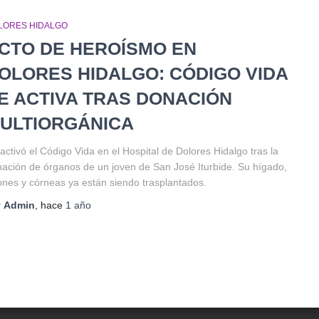
LORES HIDALGO
CTO DE HEROÍSMO EN
OLORES HIDALGO: CÓDIGO VIDA
E ACTIVA TRAS DONACIÓN
ULTIORGÁNICA
activó el Código Vida en el Hospital de Dolores Hidalgo tras la
ación de órganos de un joven de San José Iturbide. Su hígado,
ones y córneas ya están siendo trasplantados.
r
Admin
, hace
1 año