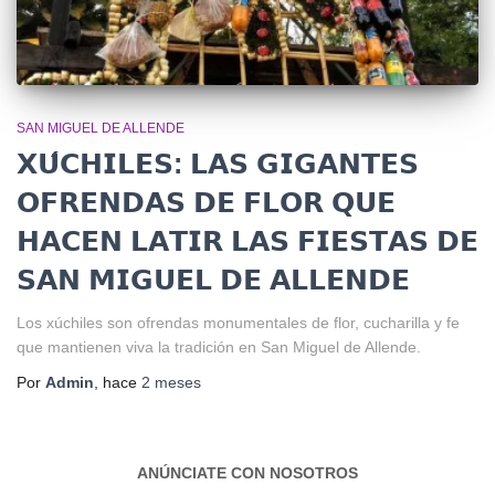
SAN MIGUEL DE ALLENDE
𝗫𝗨́𝗖𝗛𝗜𝗟𝗘𝗦: 𝗟𝗔𝗦 𝗚𝗜𝗚𝗔𝗡𝗧𝗘𝗦
𝗢𝗙𝗥𝗘𝗡𝗗𝗔𝗦 𝗗𝗘 𝗙𝗟𝗢𝗥 𝗤𝗨𝗘
𝗛𝗔𝗖𝗘𝗡 𝗟𝗔𝗧𝗜𝗥 𝗟𝗔𝗦 𝗙𝗜𝗘𝗦𝗧𝗔𝗦 𝗗𝗘
𝗦𝗔𝗡 𝗠𝗜𝗚𝗨𝗘𝗟 𝗗𝗘 𝗔𝗟𝗟𝗘𝗡𝗗𝗘
Los xúchiles son ofrendas monumentales de flor, cucharilla y fe
que mantienen viva la tradición en San Miguel de Allende.
Por
Admin
, hace
2 meses
ANÚNCIATE CON NOSOTROS