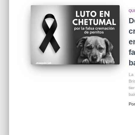
QU
D
c
e
f
b
La 
Bri
tie
bal
Po