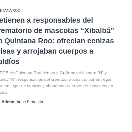
INTANA ROO
etienen a responsables del
rematorio de mascotas “Xibalbá”
n Quintana Roo: ofrecían cenizas
alsas y arrojaban cuerpos a
aldíos
FGE de Quintana Roo detuvo a Guillermo Alejandro “N” y
seidy “N”, responsables del crematorio Xibalbá, por entregar
rra en lugar de cenizas y abandonar cuerpos de mascotas en
díos.
r
Admin
, hace
9 meses