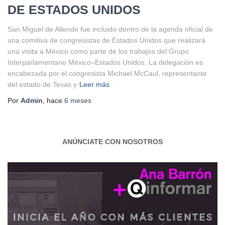
DE ESTADOS UNIDOS
San Miguel de Allende fue incluido dentro de la agenda oficial de
una comitiva de congresistas de Estados Unidos que realizará
una visita a México como parte de los trabajos del Grupo
Interparlamentario México–Estados Unidos. La delegación es
encabezada por el congresista Michael McCaul, representante
del estado de Texas y
Leer más
Por
Admin
, hace
6 meses
ANÚNCIATE CON NOSOTROS