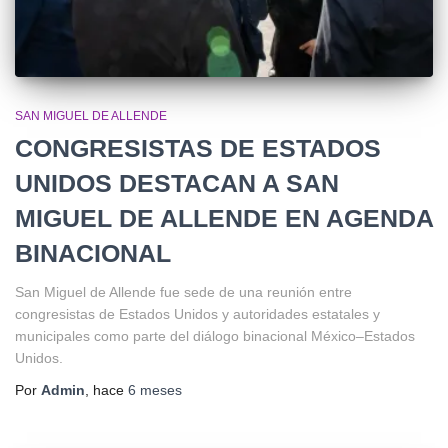
SAN MIGUEL DE ALLENDE
CONGRESISTAS DE ESTADOS
UNIDOS DESTACAN A SAN
MIGUEL DE ALLENDE EN AGENDA
BINACIONAL
San Miguel de Allende fue sede de una reunión entre
congresistas de Estados Unidos y autoridades estatales y
municipales como parte del diálogo binacional México–Estados
Unidos.
Por
Admin
, hace
6 meses