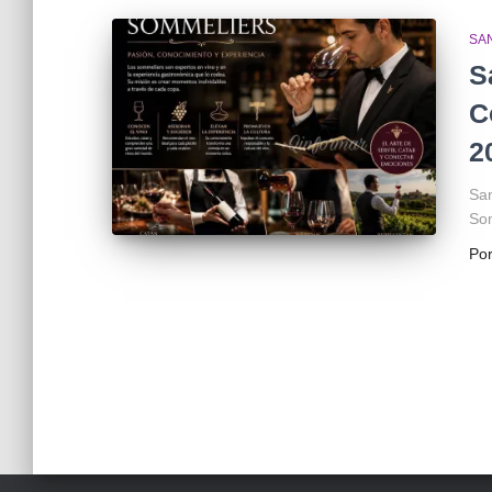
SA
S
C
2
San
Som
Po