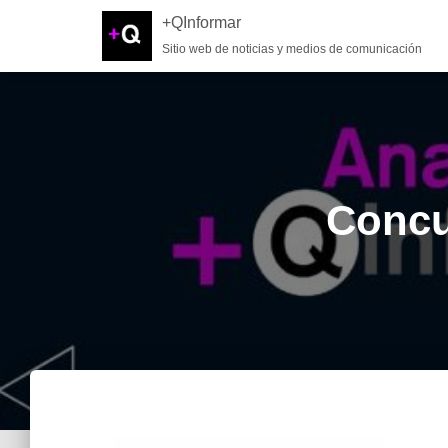
+QInformar
Sitio web de noticias y medios de comunicación
Concu