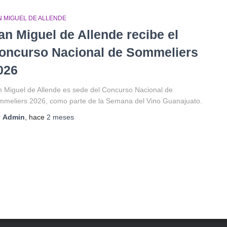
N MIGUEL DE ALLENDE
an Miguel de Allende recibe el
oncurso Nacional de Sommeliers
026
 Miguel de Allende es sede del Concurso Nacional de
meliers 2026, como parte de la Semana del Vino Guanajuato.
r
Admin
, hace
2 meses