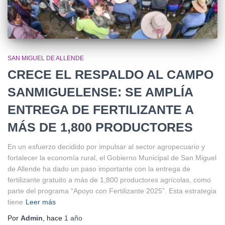
SAN MIGUEL DE ALLENDE
CRECE EL RESPALDO AL CAMPO
SANMIGUELENSE: SE AMPLÍA
ENTREGA DE FERTILIZANTE A
MÁS DE 1,800 PRODUCTORES
En un esfuerzo decidido por impulsar al sector agropecuario y
fortalecer la economía rural, el Gobierno Municipal de San Miguel
de Allende ha dado un paso importante con la entrega de
fertilizante gratuito a más de 1,800 productores agrícolas, como
parte del programa “Apoyo con Fertilizante 2025”. Esta estrategia
tiene
Leer más
Por
Admin
, hace
1 año