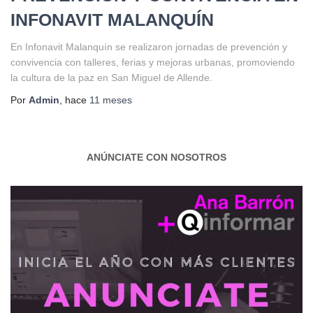
INFONAVIT MALANQUÍN
En Infonavit Malanquín se realizaron jornadas de prevención y
convivencia con talleres, ferias y mejoras urbanas, promoviendo
la cultura de la paz en San Miguel de Allende.
Por
Admin
, hace
11 meses
ANÚNCIATE CON NOSOTROS