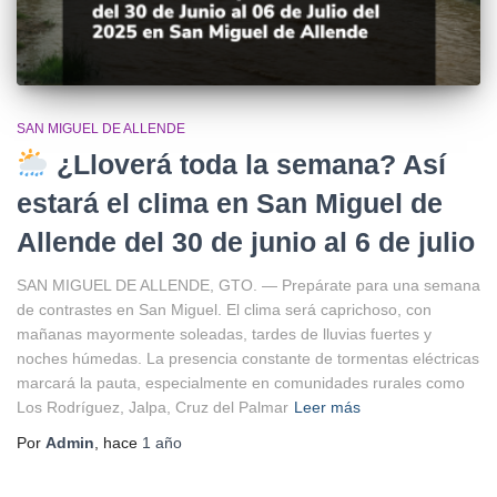
SAN MIGUEL DE ALLENDE
¿Lloverá toda la semana? Así
estará el clima en San Miguel de
Allende del 30 de junio al 6 de julio
SAN MIGUEL DE ALLENDE, GTO. — Prepárate para una semana
de contrastes en San Miguel. El clima será caprichoso, con
mañanas mayormente soleadas, tardes de lluvias fuertes y
noches húmedas. La presencia constante de tormentas eléctricas
marcará la pauta, especialmente en comunidades rurales como
Los Rodríguez, Jalpa, Cruz del Palmar
Leer más
Por
Admin
, hace
1 año