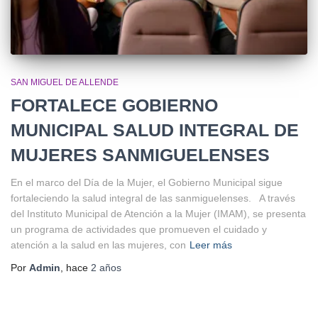
SAN MIGUEL DE ALLENDE
FORTALECE GOBIERNO
MUNICIPAL SALUD INTEGRAL DE
MUJERES SANMIGUELENSES
En el marco del Día de la Mujer, el Gobierno Municipal sigue
fortaleciendo la salud integral de las sanmiguelenses. A través
del Instituto Municipal de Atención a la Mujer (IMAM), se presenta
un programa de actividades que promueven el cuidado y
atención a la salud en las mujeres, con
Leer más
Por
Admin
, hace
2 años