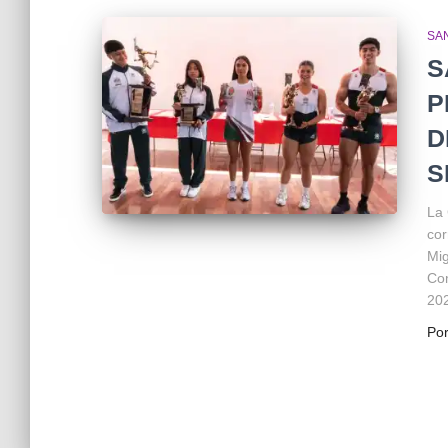
SA
S
P
D
S
La 
cor
Mig
Com
202
Po