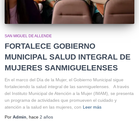
SAN MIGUEL DE ALLENDE
FORTALECE GOBIERNO
MUNICIPAL SALUD INTEGRAL DE
MUJERES SANMIGUELENSES
En el marco del Día de la Mujer, el Gobierno Municipal sigue
fortaleciendo la salud integral de las sanmiguelenses. A través
del Instituto Municipal de Atención a la Mujer (IMAM), se presenta
un programa de actividades que promueven el cuidado y
atención a la salud en las mujeres, con
Leer más
Por
Admin
, hace
2 años