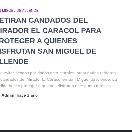
N MIGUEL DE ALLENDE
ETIRAN CANDADOS DEL
IRADOR EL CARACOL PARA
ROTEGER A QUIENES
ISFRUTAN SAN MIGUEL DE
LLENDE
a evitar riesgos por daños estructurales, autoridades retiraron
 candados del Mirador El Caracol en San Miguel de Allende. La
ida busca proteger a quienes disfrutan este punto turístico.
r
Admin
, hace
1 año