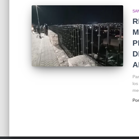
SA
R
M
P
D
A
Par
los
med
Po