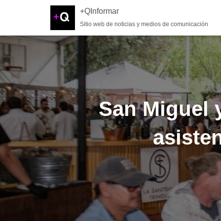
+QInformar
Sitio web de noticias y medios de comunicación
San Miguel 
asisten