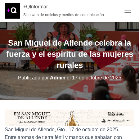
+QInformar
Sitio web de noticias y medios de comunicación
CAMB
San Miguel de Allende celebra la
fuerza y el espíritu de las mujeres
rurales
Publicado por
Admin
el
17 de octubre de 2025
San Miguel de Allende, Gto., 17 de octubre de 2025. –
Entre aromas de tierra fértil y manos que trabajan con