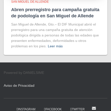
SAN MIGUEL DE ALLENDE
Abren prerregistro para campaña gratuita
de podología en San Miguel de Allende
San Miguel de Allende, Gto.– El DIF Municipal abrió el
prerregistro para una campaña gratuita de atención
podológica dirigida a personas de todas las edades que
presenten enfermedades, deformidades u otros
problemas en los pies.
Leer más
Powered by DANIELSIME
Aviso de Privacidad
INSTAGRAM
FACEBOOK
TWITTER